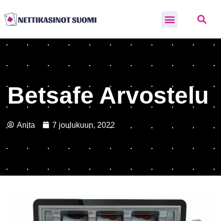
Uudet nettikasinot
Suomalaiset nettikasinot
Betsafe Arvostelu
Anita
7 joulukuun, 2022