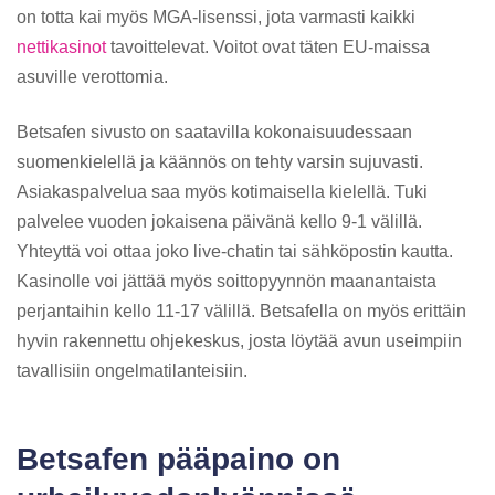
on totta kai myös MGA-lisenssi, jota varmasti kaikki
nettikasinot
tavoittelevat. Voitot ovat täten EU-maissa
asuville verottomia.
Betsafen sivusto on saatavilla kokonaisuudessaan
suomenkielellä ja käännös on tehty varsin sujuvasti.
Asiakaspalvelua saa myös kotimaisella kielellä. Tuki
palvelee vuoden jokaisena päivänä kello 9-1 välillä.
Yhteyttä voi ottaa joko live-chatin tai sähköpostin kautta.
Kasinolle voi jättää myös soittopyynnön maanantaista
perjantaihin kello 11-17 välillä. Betsafella on myös erittäin
hyvin rakennettu ohjekeskus, josta löytää avun useimpiin
tavallisiin ongelmatilanteisiin.
Betsafen pääpaino on