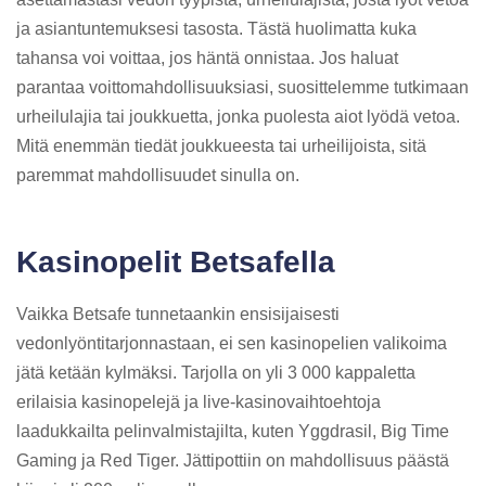
ja asiantuntemuksesi tasosta. Tästä huolimatta kuka
tahansa voi voittaa, jos häntä onnistaa. Jos haluat
parantaa voittomahdollisuuksiasi, suosittelemme tutkimaan
urheilulajia tai joukkuetta, jonka puolesta aiot lyödä vetoa.
Mitä enemmän tiedät joukkueesta tai urheilijoista, sitä
paremmat mahdollisuudet sinulla on.
Kasinopelit Betsafella
Vaikka Betsafe tunnetaankin ensisijaisesti
vedonlyöntitarjonnastaan, ei sen kasinopelien valikoima
jätä ketään kylmäksi. Tarjolla on yli 3 000 kappaletta
erilaisia kasinopelejä ja live-kasinovaihtoehtoja
laadukkailta pelinvalmistajilta, kuten Yggdrasil, Big Time
Gaming ja Red Tiger. Jättipottiin on mahdollisuus päästä