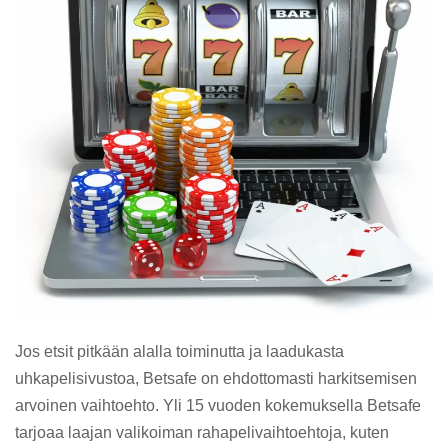
Jos etsit pitkään alalla toiminutta ja laadukasta
uhkapelisivustoa, Betsafe on ehdottomasti harkitsemisen
arvoinen vaihtoehto. Yli 15 vuoden kokemuksella Betsafe
tarjoaa laajan valikoiman rahapelivaihtoehtoja, kuten