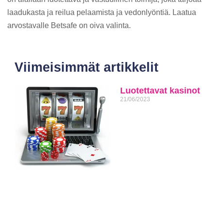
laadukasta ja reilua pelaamista ja vedonlyöntiä. Laatua
arvostavalle Betsafe on oiva valinta.
Viimeisimmät artikkelit
Luotettavat kasinot
21/06/2023