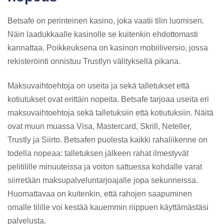
Betsafe on perinteinen kasino, joka vaatii tilin luomisen.
Näin laadukkaalle kasinolle se kuitenkin ehdottomasti
kannattaa. Poikkeuksena on kasinon mobiiliversio, jossa
rekisteröinti onnistuu Trustlyn välityksellä pikana.
Maksuvaihtoehtoja on useita ja sekä talletukset että
kotiutukset ovat erittäin nopeita. Betsafe tarjoaa useita eri
maksuvaihtoehtoja sekä talletuksiin että kotiutuksiin. Näitä
ovat muun muassa Visa, Mastercard, Skrill, Neteller,
Trustly ja Siirto. Betsafen puolesta kaikki rahaliikenne on
todella nopeaa: talletuksen jälkeen rahat ilmestyvät
pelitilille minuuteissa ja voiton sattuessa kohdalle varat
siirretään maksupalveluntarjoajalle jopa sekunneissa.
Huomattavaa on kuitenkin, että rahojen saapuminen
omalle tilille voi kestää kauemmin riippuen käyttämästäsi
palvelusta.