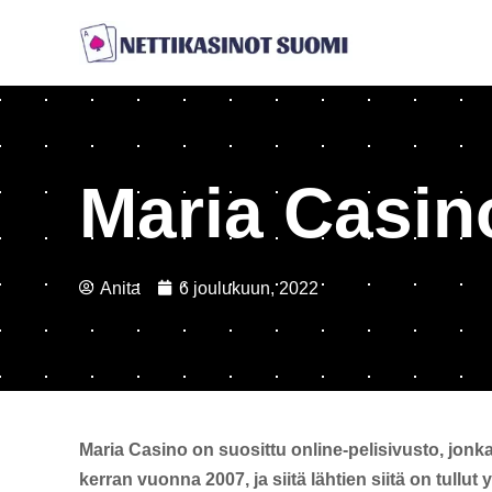
Maria Casin
Anita
6 joulukuun, 2022
Maria Casino on suosittu online-pelisivusto, jon
kerran vuonna 2007, ja siitä lähtien siitä on tullut y