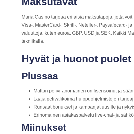
Maksutavat
Maria Casino tarjoaa erilaisia maksutapoja, jotta voit h
Visa-, MasterCard-, Skrill-, Neteller-, Paysafecard- 
valuuttoja, kuten euroa, GBP, USD ja SEK. Kaikki Mar
tekniikalla.
Hyvät ja huonot puolet
Plussaa
Maltan peliviranomainen on lisensoinut ja sään
Laaja pelivalikoima huippuohjelmistojen tarjoaji
Runsaat bonukset ja kampanjat uusille ja nykyisi
Erinomainen asiakaspalvelu live-chat- ja sähkö
Miinukset