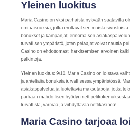
Yleinen luokitus
Maria Casino on yksi parhaista nykyään saatavilla olev
ominaisuuksia, jotka erottavat sen muista sivustoista
bonukset ja kampanjat, erinomaisen asiakaspalvelun 
turvallisen ympäristö, joten pelaajat voivat nauttia 
Casino on ehdottomasti harkitsemisen arvoinen kaikille
palkintoja.
Yleinen luokitus: 9/10. Maria Casino on loistava vaihto
ja anteliaita bonuksia turvallisessa ympäristössä. Ma
asiakaspalvelua ja luotettavia maksutapoja, jotka teke
parhaan mahdollisen hyödyn nettipelikokemuksestaan.
turvallista, varmaa ja viihdyttävää nettikasinoa!
Maria Casino tarjoaa l