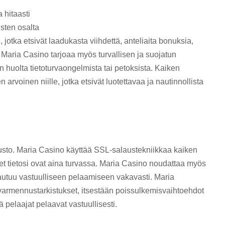
 hitaasti
sten osalta
, jotka etsivät laadukasta viihdettä, anteliaita bonuksia,
 Maria Casino tarjoaa myös turvallisen ja suojatun
n huolta tietoturvaongelmista tai petoksista. Kaiken
rvoinen niille, jotka etsivät luotettavaa ja nautinnollista
ivusto. Maria Casino käyttää SSL-salaustekniikkaa kaiken
et tietosi ovat aina turvassa. Maria Casino noudattaa myös
autuu vastuulliseen pelaamiseen vakavasti. Maria
ävarmennustarkistukset, itsestään poissulkemisvaihtoehdot
ä pelaajat pelaavat vastuullisesti.