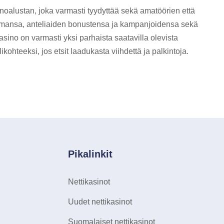
noalustan, joka varmasti tyydyttää sekä amatöörien että
oimansa, anteliaiden bonustensa ja kampanjoidensa sekä
ino on varmasti yksi parhaista saatavilla olevista
kohteeksi, jos etsit laadukasta viihdettä ja palkintoja.
Pikalinkit
Nettikasinot
Uudet nettikasinot
Suomalaiset nettikasinot