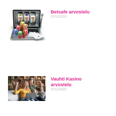
Betsafe arvostelu
07/12/2022
Vauhti Kasino
arvostelu
07/12/2022