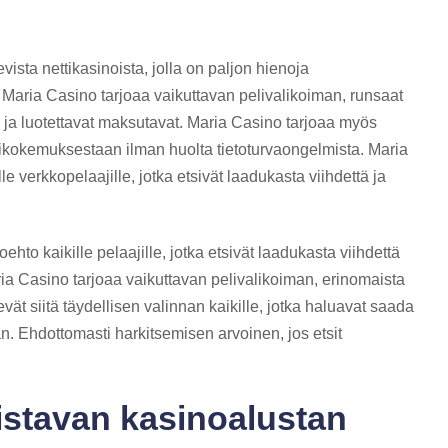
ista nettikasinoista, jolla on paljon hienoja
. Maria Casino tarjoaa vaikuttavan pelivalikoiman, runsaat
ja luotettavat maksutavat. Maria Casino tarjoaa myös
pelikokemuksestaan ilman huolta tietoturvaongelmista. Maria
 verkkopelaajille, jotka etsivät laadukasta viihdettä ja
ehto kaikille pelaajille, jotka etsivät laadukasta viihdettä
ria Casino tarjoaa vaikuttavan pelivalikoiman, erinomaista
vät siitä täydellisen valinnan kaikille, jotka haluavat saada
 Ehdottomasti harkitsemisen arvoinen, jos etsit
oistavan kasinoalustan