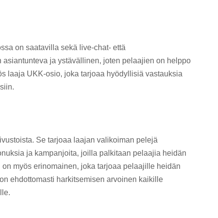
ssa on saatavilla sekä live-chat- että
n asiantunteva ja ystävällinen, joten pelaajien on helppo
s laaja UKK-osio, joka tarjoaa hyödyllisiä vastauksia
siin.
ivustoista. Se tarjoaa laajan valikoiman pelejä
onuksia ja kampanjoita, joilla palkitaan pelaajia heidän
 on myös erinomainen, joka tarjoaa pelaajille heidän
on ehdottomasti harkitsemisen arvoinen kaikille
lle.