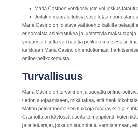
Maria Casinon verkkosivusto voi joskus latautua
Joitakin maarajoituksia sovelletaan bonustarjou
Maria Casino on loistava vaihtoehto kaikille pelaajille
erinomaista asiakastukea ja luotettavia maksutapoja.
ympäristön, jotta voit nauttia pelikokemuksestasi ilma
kaikkiaan Maria Casino on ehdottomasti harkitsemisen a
online-pelikokemusta.
Turvallisuus
Maria Casino on turvallinen ja suojattu online-pelis
tiedon suojaamiseen, mikä takaa, että henkilökohtais
Maltan peliviranomaisen tiukkoja määräyksiä ja suht
Casinolla on käytössä useita toimenpiteitä, kuten ik
ja talletusrajat, jotka on suunniteltu varmistamaan, ett