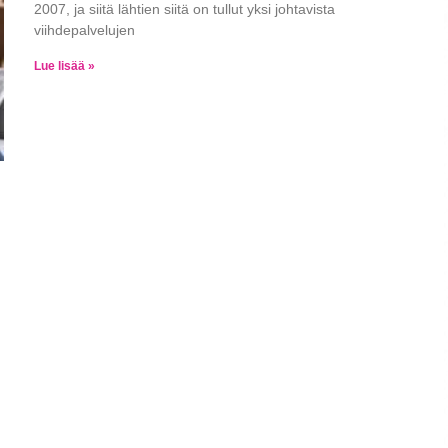
2007, ja siitä lähtien siitä on tullut yksi johtavista
viihdepalvelujen
Lue lisää »