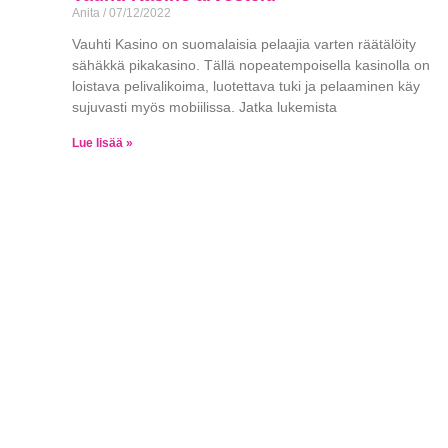
Anita
07/12/2022
Vauhti Kasino on suomalaisia pelaajia varten räätälöity
sähäkkä pikakasino. Tällä nopeatempoisella kasinolla on
loistava pelivalikoima, luotettava tuki ja pelaaminen käy
sujuvasti myös mobiilissa. Jatka lukemista
Lue lisää »