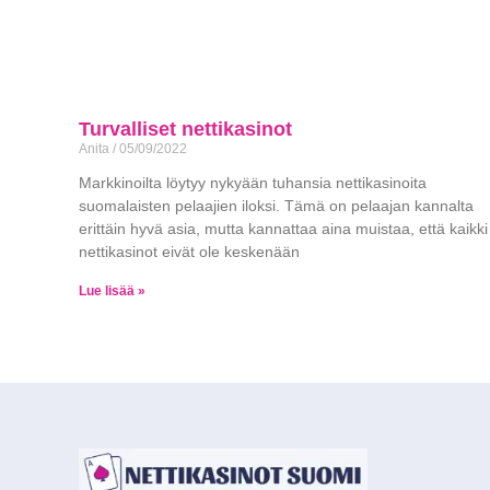
Turvalliset nettikasinot
Anita
05/09/2022
Markkinoilta löytyy nykyään tuhansia nettikasinoita
suomalaisten pelaajien iloksi. Tämä on pelaajan kannalta
erittäin hyvä asia, mutta kannattaa aina muistaa, että kaikki
nettikasinot eivät ole keskenään
Lue lisää »