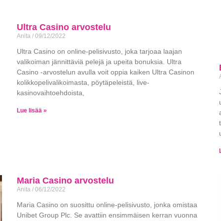
Ultra Casino arvostelu
Anita
09/12/2022
Ultra Casino on online-pelisivusto, joka tarjoaa laajan
valikoiman jännittäviä pelejä ja upeita bonuksia. Ultra
Casino -arvostelun avulla voit oppia kaiken Ultra Casinon
kolikkopelivalikoimasta, pöytäpeleistä, live-
kasinovaihtoehdoista,
Lue lisää »
Maria Casino arvostelu
Anita
06/12/2022
Maria Casino on suosittu online-pelisivusto, jonka omistaa
Unibet Group Plc. Se avattiin ensimmäisen kerran vuonna